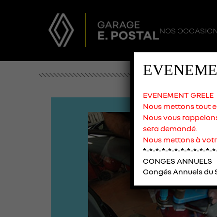
NOS OCCASIO
EVENEME
EVENEMENT GRELE
Nous mettons tout en 
Nous vous rappelons 
sera demandé.
Nous mettons à votr
*-*-*-*-*-*-*-*-*-*-*-*
CONGES ANNUELS
Congés Annuels du S