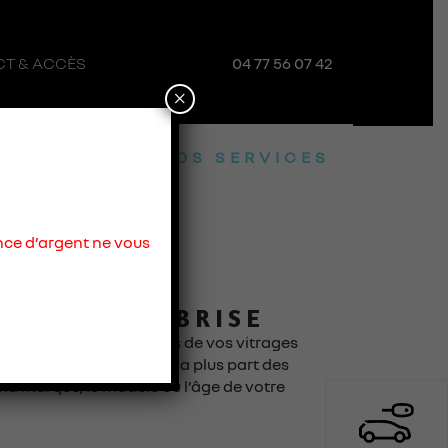
T & ACCÈS
04 77 56 07 42
×
NOS SERVICES
nce d’argent ne vous
PACTS ET
T DE PARE-BRISE
ssi et depuis tous temps de vos vitrages
 résine, ou remplaçons la plus part des
 la marque, le modèle ou l’âge de votre