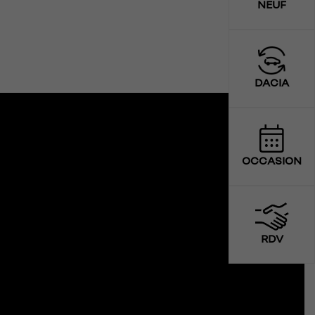
NEUF
DACIA
OCCASION
RDV