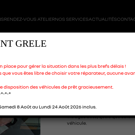
NS
RENDEZ-VOUS ATELIER
NOS SERVICES
ACTUALITÉS
CONTAC
NT GRELE
place pour gérer la situation dans les plus brefs délais !
que vous êtes libre de choisir votre réparateur, aucune ava
e disposition des véhicules de prêt gracieusement.
VITRAGES, IM
-*-*-*
REMPLACEMEN
Nos techniciens s’occupent au
amedi 8 Août au Lundi 24 Août 2026 inclus.
auto. Nous réparons avec de la
vitrages auto, quels que soient
véhicule.