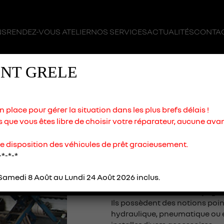
NS
RENDEZ-VOUS ATELIER
NOS SERVICES
ACTUALITÉS
CONTAC
NT GRELE
place pour gérer la situation dans les plus brefs délais !
que vous êtes libre de choisir votre réparateur, aucune ava
e disposition des véhicules de prêt gracieusement.
MÉCANIQUE / 
-*-*-*
Nos mécaniciens sont des techn
maintenance la réparation et le
amedi 8 Août au Lundi 24 Août 2026 inclus.
responsables des organes méc
boîte de vitesses, embrayage, s
Ils possèdent des notions poi
hydraulique, pneumatique ou e