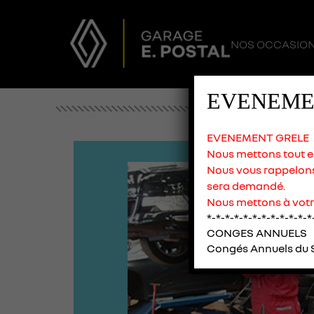
NOS OCCASIO
EVENEME
EVENEMENT GRELE
Nous mettons tout en 
Nous vous rappelons 
sera demandé.
Nous mettons à votr
*-*-*-*-*-*-*-*-*-*-*-*
CONGES ANNUELS
Congés Annuels du S