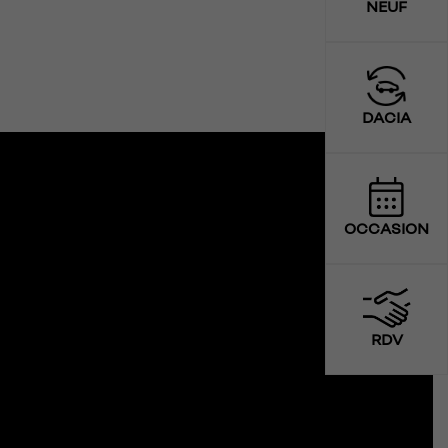
NEUF
DACIA
OCCASION
RDV