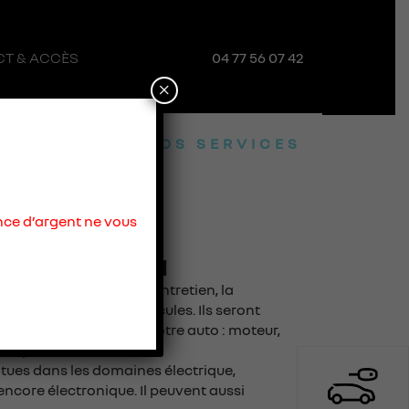
T & ACCÈS
04 77 56 07 42
×
NOS SERVICES
nce d’argent ne vous
RÉPARATION
iciens qui assurent l’entretien, la
 réglage de votre véhicules. Ils seront
aniques constituant votre auto : moteur,
uspension, direction...
ntues dans les domaines électrique,
ncore électronique. Il peuvent aussi