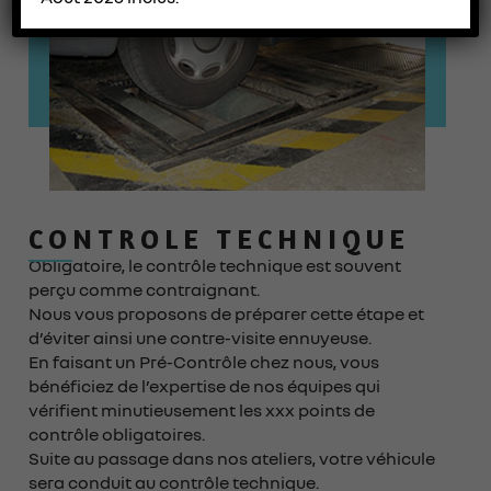
CONTROLE TECHNIQUE
Obligatoire, le contrôle technique est souvent
perçu comme contraignant.
Nous vous proposons de préparer cette étape et
d’éviter ainsi une contre-visite ennuyeuse.
En faisant un Pré-Contrôle chez nous, vous
bénéficiez de l’expertise de nos équipes qui
vérifient minutieusement les xxx points de
contrôle obligatoires.
Suite au passage dans nos ateliers, votre véhicule
sera conduit au contrôle technique.