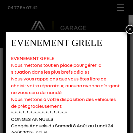
04 77 56 07 42
×
EVENEMENT GRELE
EVENEMENT GRELE
Nous mettons tout en place pour gérer la
situation dans les plus brefs délais !
NEUF
DACIA
OCCASION
RDV
Nous vous rappelons que vous êtes libre de
choisir votre réparateur, aucune avance d’argent
ne vous sera demandé.
NOS SERVICES
Nous mettons à votre disposition des véhicules
de prêt gracieusement.
*-*-*-*-*-*-*-*-*-*-*-*-*-*-*
CONGES ANNUELS
Congés Annuels du Samedi 8 Août au Lundi 24
Août 2026 inclus.