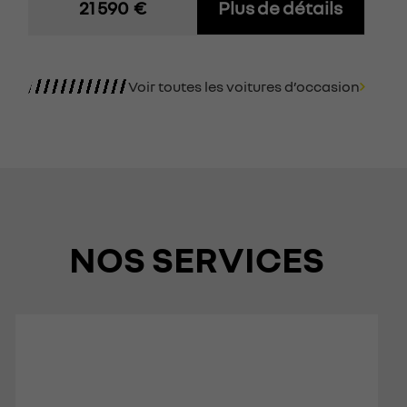
s
21 590
€
Plus de détails
Voir toutes les voitures d’occasion
NOS SERVICES