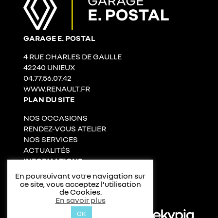
GARAGE E. POSTAL
4 RUE CHARLES DE GAULLE
42240 UNIEUX
04.77.56.07.42
WWW.RENAULT.FR
PLAN DU SITE
NOS OCCASIONS
RENDEZ-VOUS ATELIER
NOS SERVICES
ACTUALITÉS
INFORMATIONS
En poursuivant votre navigation sur
CONTACT ET ACCÈS
ce site, vous acceptez l’utilisation
MENTIONS LÉGALES
de Cookies.
En savoir plus
DONNÉES PERSONNELLES
OK