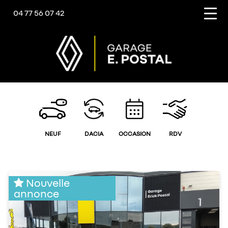
04 77 56 07 42
NEUF
DACIA
OCCASION
RDV
NOS OCCASIONS
Nouvelle
annonce